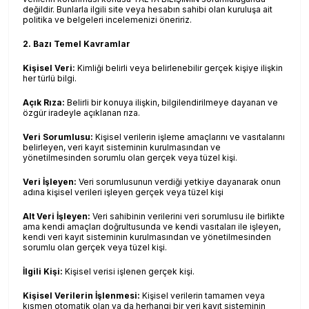
değildir. Bunlarla ilgili site veya hesabın sahibi olan kuruluşa ait
politika ve belgeleri incelemenizi öneririz.
2. Bazı Temel Kavramlar
Kişisel Veri:
Kimliği belirli veya belirlenebilir gerçek kişiye ilişkin
her türlü bilgi.
Açık Rıza:
Belirli bir konuya ilişkin, bilgilendirilmeye dayanan ve
özgür iradeyle açıklanan rıza.
Veri Sorumlusu:
Kişisel verilerin işleme amaçlarını ve vasıtalarını
belirleyen, veri kayıt sisteminin kurulmasından ve
yönetilmesinden sorumlu olan gerçek veya tüzel kişi.
Veri İşleyen:
Veri sorumlusunun verdiği yetkiye dayanarak onun
adına kişisel verileri işleyen gerçek veya tüzel kişi
Alt Veri İşleyen:
Veri sahibinin verilerini veri sorumlusu ile birlikte
ama kendi amaçları doğrultusunda ve kendi vasıtaları ile işleyen,
kendi veri kayıt sisteminin kurulmasından ve yönetilmesinden
sorumlu olan gerçek veya tüzel kişi.
İlgili Kişi:
Kişisel verisi işlenen gerçek kişi.
Kişisel Verilerin İşlenmesi:
Kişisel verilerin tamamen veya
kısmen otomatik olan ya da herhangi bir veri kayıt sisteminin