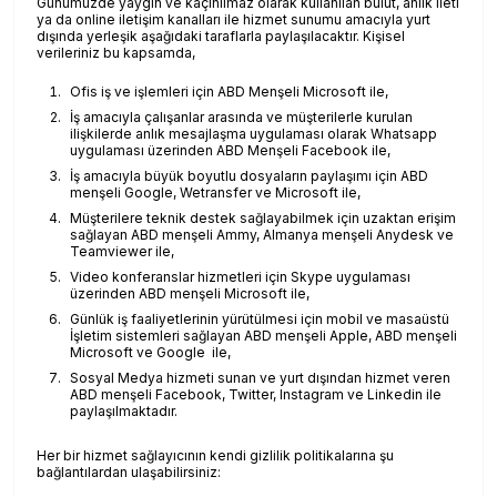
Günümüzde yaygın ve kaçınılmaz olarak kullanılan bulut, anlık ileti
ya da online iletişim kanalları ile hizmet sunumu amacıyla yurt
dışında yerleşik aşağıdaki taraflarla paylaşılacaktır. Kişisel
verileriniz bu kapsamda,
Ofis iş ve işlemleri için ABD Menşeli Microsoft ile,
İş amacıyla çalışanlar arasında ve müşterilerle kurulan
ilişkilerde anlık mesajlaşma uygulaması olarak Whatsapp
uygulaması üzerinden ABD Menşeli Facebook ile,
İş amacıyla büyük boyutlu dosyaların paylaşımı için ABD
menşeli Google, Wetransfer ve Microsoft ile,
Müşterilere teknik destek sağlayabilmek için uzaktan erişim
sağlayan ABD menşeli Ammy, Almanya menşeli Anydesk ve
Teamviewer ile,
Video konferanslar hizmetleri için Skype uygulaması
üzerinden ABD menşeli Microsoft ile,
Günlük iş faaliyetlerinin yürütülmesi için mobil ve masaüstü
İşletim sistemleri sağlayan ABD menşeli Apple, ABD menşeli
Microsoft ve Google ile,
Sosyal Medya hizmeti sunan ve yurt dışından hizmet veren
ABD menşeli Facebook, Twitter, Instagram ve Linkedin ile
paylaşılmaktadır.
Her bir hizmet sağlayıcının kendi gizlilik politikalarına şu
bağlantılardan ulaşabilirsiniz: