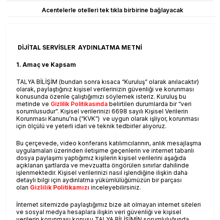
Acentelerle otelleri tek tıkla birbirine bağlayacak
DİJİTAL SERVİSLER AYDINLATMA METNİ
1. Amaç ve Kapsam
TALYA BİLİŞİM (bundan sonra kısaca “Kuruluş” olarak anılacaktır)
olarak, paylaştığınız kişisel verilerinizin güvenliği ve korunması
konusunda özenle çalıştığımızı söylemek isteriz. Kuruluş bu
metinde ve
Gizlilik Politikasında
belirtilen durumlarda bir “veri
sorumlusudur”. Kişisel verilerinizi 6698 sayılı Kişisel Verilerin
Korunması Kanunu’na (“KVK”) ve uygun olarak işliyor, korunması
için ölçülü ve yeterli idari ve teknik tedbirler alıyoruz.
Bu çerçevede, video konferans katılımcılarının, anlık mesajlaşma
uygulamaları üzerinden iletişime geçenlerin ve internet tabanlı
dosya paylaşımı yaptığımız kişilerin kişisel verilerini aşağıda
açıklanan şartlarda ve mevzuatta öngörülen sınırlar dahilinde
işlenmektedir. Kişisel verilerinizi nasıl işlendiğine ilişkin daha
detaylı bilgi için aydınlatma yükümlülüğümüzün bir parçası
olan
Gizlilik Politikamızı
inceleyebilirsiniz.
İnternet sitemizde paylaştığımız bize ait olmayan internet siteleri
ve sosyal medya hesaplara ilişkin veri güvenliği ve kişisel
verilerin korunması konusu TALYA BİLİŞİMİN sorumluluğunda