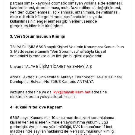
parçası olmak kaydıyla otomatik olmayan yollarla elde edilmesi,
kaydedilmesi, depolanması, muhafaza edilmesi, değiştirilmesi,
yeniden düzenlenmesi, açıklanması, aktarılması, devralınması,
elde edilebilir hâle getirilmesi, sınıflandırılması ya da
kullanılmasının engellenmesi gibi veriler üzerinde
gerçekleştirilen her türlü işlem.
3. Veri Sorumlusunun Kimliği
TALYA BİLİŞİM 6698 sayılı Kişisel Verilerin Korunması Kanunu’nun
3. Maddesinde tanımlı “Veri Sorumlusu” sıfatıyla kişisel
verilerinizi işlemekte olup iletişim bilgileri aşağıdadır:
Unvan : TALYA BİLİŞİM TİCARET VE SANAYİ A.Ş
Adres : Akdeniz Üniversitesi Antalya Teknokenti, Ar-Ge 3 Binası,
Dumlupınar Bulvarı, No:758/3 Kampüs ANTALYA
yazışma adresine ya da
kvk@talyabilisim.net
adresine
elektronik posta yoluyla iletebilirsiniz.
4. Hukuki Nitelik ve Kapsam
6698 sayılı Kanunu’nun 10’uncu maddesi, veri sorumlularına
kişisel verileri işlenen kimseleri aydınlatma yükümlülüğü
getirmiştir. Aydınlatma yükümlülüğü, KVK Kanunu’nun 11 inci
maddesinde sayılan haklarınız ile, veri sorumlusunun kimliği,