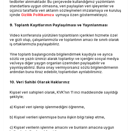
tedbirler alınmaktadır. Bu çerçevede kullandığımız yazılımların
standartlara uygun olmasına, veri paylaşılan veri işleyenler ve
üçüncü taraflarla veri aktarım sözleşmeleri imzalamaya ve kuruluş
içinde
Gizlilik Politikamıza
uymaya özen göstermekteyiz.
9. Toplantı Kayıtlarının Paylaşılması ve Yayınlanması
Video konferansla yürütülen toplantıların içerikleri hizmete özel
ve gizli olup, çalışanlarımızla ve toplantının amacı ile sınırlı olarak
iş ortaklarımızla paylaşabiliriz.
Yine toplantı başlangıcında bilgilendirmek kaydıyla ve ayrıca
sözlü ve yazılı izninizi alarak toplantıyı ve içeriğini sosyal medya
ve/veya diğer yaygın organları üzerinden paylaşabilir ve
yayınlayabiliriz. Buna onay vermiyorsanız sözlü bilgilendirmenin
ardından buna itiraz edebilir, toplantıdan ayrılabilirsiniz.
10. Veri Sahibi Olarak Haklarınız
Kişisel veri sahipleri olarak, KVK’nın 11 inci maddesinde sayıldığı
şekliyle;
a) Kişisel veri işlenip işlenmediğini öğrenme,
b) Kişisel verileri işlenmişse buna ilişkin bilgi talep etme,
c) Kişisel verilerin işlenme amacını ve bunların amacına uygun