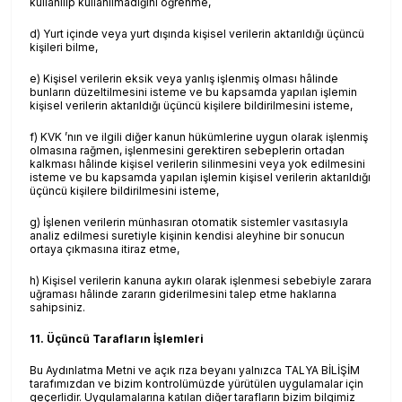
kullanılıp kullanılmadığını öğrenme,
d) Yurt içinde veya yurt dışında kişisel verilerin aktarıldığı üçüncü
kişileri bilme,
e) Kişisel verilerin eksik veya yanlış işlenmiş olması hâlinde
bunların düzeltilmesini isteme ve bu kapsamda yapılan işlemin
kişisel verilerin aktarıldığı üçüncü kişilere bildirilmesini isteme,
f) KVK ’nın ve ilgili diğer kanun hükümlerine uygun olarak işlenmiş
olmasına rağmen, işlenmesini gerektiren sebeplerin ortadan
kalkması hâlinde kişisel verilerin silinmesini veya yok edilmesini
isteme ve bu kapsamda yapılan işlemin kişisel verilerin aktarıldığı
üçüncü kişilere bildirilmesini isteme,
g) İşlenen verilerin münhasıran otomatik sistemler vasıtasıyla
analiz edilmesi suretiyle kişinin kendisi aleyhine bir sonucun
ortaya çıkmasına itiraz etme,
h) Kişisel verilerin kanuna aykırı olarak işlenmesi sebebiyle zarara
uğraması hâlinde zararın giderilmesini talep etme haklarına
sahipsiniz.
11. Üçüncü Tarafların İşlemleri
Bu Aydınlatma Metni ve açık rıza beyanı yalnızca TALYA BİLİŞİM
tarafımızdan ve bizim kontrolümüzde yürütülen uygulamalar için
geçerlidir. Uygulamalarına katılan diğer tarafların bizim bilgimiz