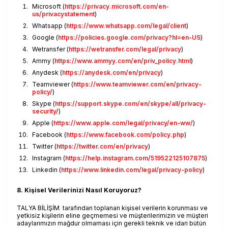
Microsoft (
https://privacy.microsoft.com/en-
us/privacystatement
)
Whatsapp (
https://www.whatsapp.com/legal/client
)
Google (
https://policies.google.com/privacy?hl=en-US
)
Wetransfer (
https://wetransfer.com/legal/privacy
)
Ammy (
https://www.ammyy.com/en/priv_policy.html
)
Anydesk (
https://anydesk.com/en/privacy
)
Teamviewer (
https://www.teamviewer.com/en/privacy-
policy/
)
Skype (
https://support.skype.com/en/skype/all/privacy-
security/
)
Apple (
https://www.apple.com/legal/privacy/en-ww/
)
Facebook (
https://www.facebook.com/policy.php
)
Twitter (
https://twitter.com/en/privacy
)
Instagram (
https://help.instagram.com/519522125107875
)
Linkedin (
https://www.linkedin.com/legal/privacy-policy
)
8. Kişisel Verilerinizi Nasıl Koruyoruz?
TALYA BİLİŞİM tarafından toplanan kişisel verilerin korunması ve
yetkisiz kişilerin eline geçmemesi ve müşterilerimizin ve müşteri
adaylarımızın mağdur olmaması için gerekli teknik ve idari bütün