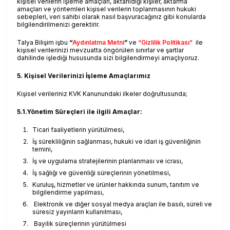
kişisel verilerin işleme amaçları, aktarıldığı kişiler, aktarma
amaçları ve yöntemleri kişisel verilerin toplanmasının hukuki
sebepleri, veri sahibi olarak nasıl başvuracağınız gibi konularda
bilgilendirilmenizi gerektirir.
Talya Bilişim işbu
“
Aydınlatma Metni
”
ve
“
Gizlilik Politikası”
ile
kişisel verilerinizi mevzuatta öngörülen sınırlar ve şartlar
dahilinde işlediği hususunda sizi bilgilendirmeyi amaçlıyoruz.
5. Kişisel Verilerinizi İşleme Amaçlarımız
Kişisel verileriniz KVK Kanunundaki ilkeler doğrultusunda;
5.1.Yönetim Süreçleri ile ilgili Amaçlar:
Ticari faaliyetlerin yürütülmesi,
İş sürekliliğinin sağlanması, hukuki ve idari iş güvenliğinin
temini,
İş ve uygulama stratejilerinin planlanması ve icrası,
İş sağlığı ve güvenliği süreçlerinin yönetilmesi,
Kuruluş, hizmetler ve ürünler hakkında sunum, tanıtım ve
bilgilendirme yapılması,
Elektronik ve diğer sosyal medya araçları ile basılı, süreli ve
süresiz yayınların kullanılması,
Bayilik süreçlerinin yürütülmesi