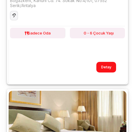
Boğazkent, Kanuni Cd. 74. Sokak No:4/101, 07552
Serik/Antalya
Sadece Oda
0 - 6 Çocuk Yaşı
Detay