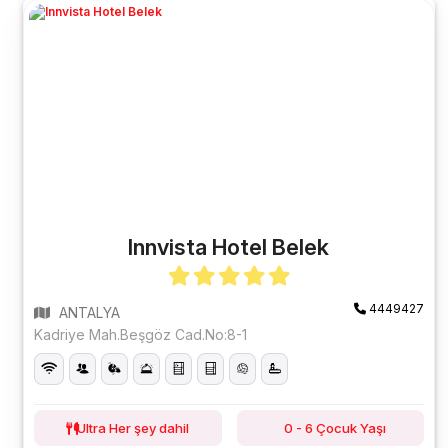
Innvista Hotel Belek
4449427
ANTALYA
Kadriye Mah.Beşgöz Cad.No:8-1
Ultra Her şey dahil
0 - 6 Çocuk Yaşı