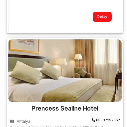
Detay
Prencess Sealine Hotel
05337292667
Antalya