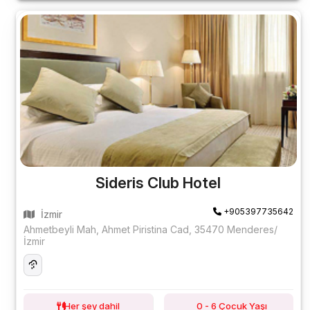
Sideris Club Hotel
+905397735642
İzmir
Ahmetbeyli Mah, Ahmet Piristina Cad, 35470 Menderes/
İzmir
Her şey dahil
0 - 6 Çocuk Yaşı