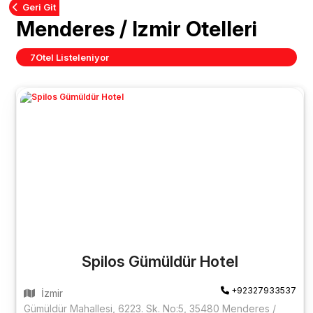
Geri Git
Menderes / Izmir Otelleri
7
Otel Listeleniyor
Spilos Gümüldür Hotel
+92327933537
İzmir
Gümüldür Mahallesi, 6223. Sk. No:5, 35480 Menderes /