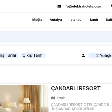
info@elektrahotels.com
Muğla
Antalya
İstanbul
Izmir
Bal
riş Tarihi
Çıkış Tarihi
2 Yetişk
ÇANDARLI RESORT
İzmir
ÇANDARLI RESORT OTEL ÇANDARLI M
36 ÇANDARLI/DİKİLİ/İZMİR