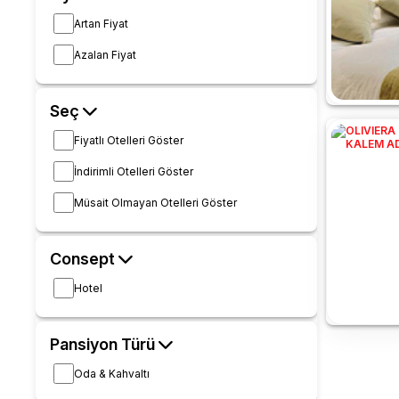
Artan Fiyat
Azalan Fiyat
Seç
Fiyatlı Otelleri Göster
İndirimli Otelleri Göster
Müsait Olmayan Otelleri Göster
Consept
Hotel
Pansiyon Türü
Oda & Kahvaltı