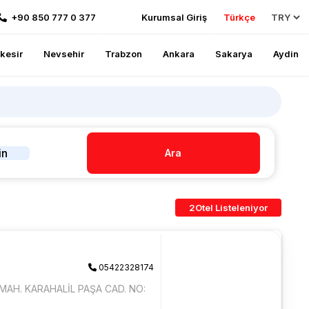
+90 850 777 0 377
Kurumsal Giriş
Türkçe
ikesir
Nevsehir
Trabzon
Ankara
Sakarya
Aydin
in
Ara
2
Otel Listeleniyor
05422328174
AH. KARAHALİL PAŞA CAD. NO: