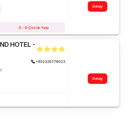
Detay
0 - 6 Çocuk Yaşı
AND HOTEL -
+902326778023
li
Detay