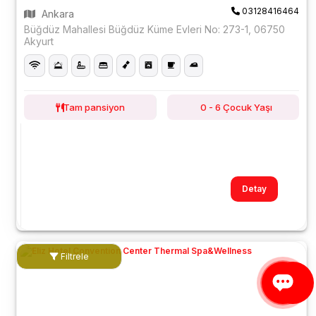
03128416464
Ankara
Büğdüz Mahallesi Büğdüz Küme Evleri No: 273-1, 06750
Akyurt
Tam pansiyon
0 - 6 Çocuk Yaşı
Detay
Filtrele