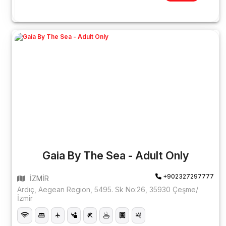
Gaia By The Sea - Adult Only
+902327297777
İZMİR
Ardıç, Aegean Region, 5495. Sk No:26, 35930 Çeşme/
İzmir