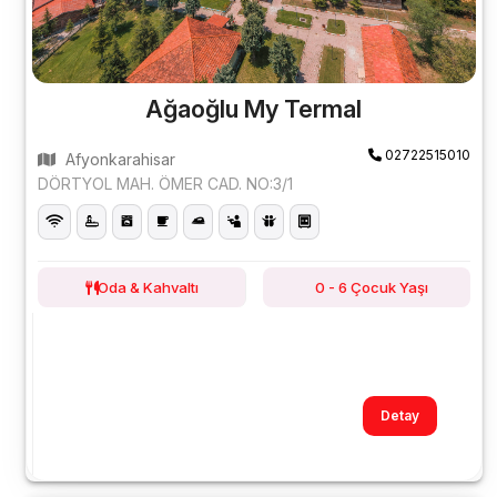
Ağaoğlu My Termal
02722515010
Afyonkarahisar
DÖRTYOL MAH. ÖMER CAD. NO:3/1
Oda & Kahvaltı
0 - 6 Çocuk Yaşı
Detay