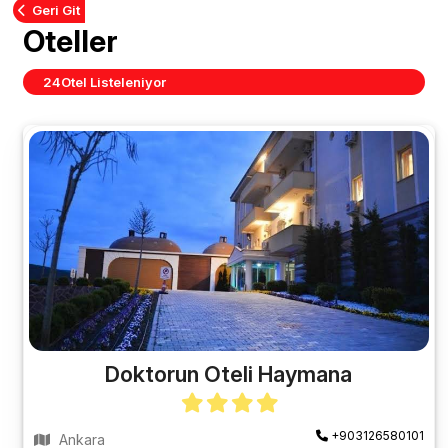
Geri Git
Oteller
24
Otel Listeleniyor
Doktorun Oteli Haymana
+903126580101
Ankara