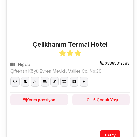
Çelikhanım Termal Hotel
03885312288
Niğde
Çiftehan Köyü Evren Mevkii, Valiler Cd. No:20
Yarım pansiyon
0 - 6 Çocuk Yaşı
Detay