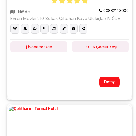
03882143000
Niğde
Evren Mevkii 210 Sokak Çiftehan Köyü Ulukışla / NİĞDE
Sadece Oda
0 - 6 Çocuk Yaşı
Detay