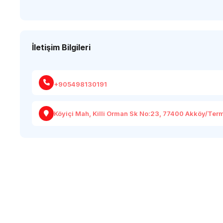
İletişim Bilgileri
+905498130191
Köyiçi Mah, Killi Orman Sk No:23, 77400 Akköy/Ter