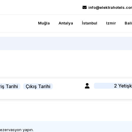
info@elektrahotels.co
Muğla
Antalya
İstanbul
Izmir
Bal
2 Yetişk
iş Tarihi
Çıkış Tarihi
 rezervasyon yapın.