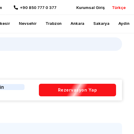
m
+90 850 777 0 377
Kurumsal Giriş
Türkçe
ikesir
Nevsehir
Trabzon
Ankara
Sakarya
Aydin
in
Rezervasyon Yap