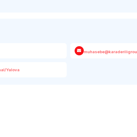
muhasebe@karaderiligro
mal/Yalova