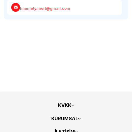
himmety.mert@gmail.com
KVKK
KURUMSAL
İLETİŞİM