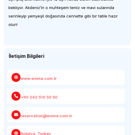
bekliyor. Akdeniz’in o muhteşem temiz ve mavi sularında
serinleyip yemyeşil doğasında cennette gibi bir tatile hazır
olun!
İletişim Bilgileri
www.wome.com.tr
+90 242 510 50 50
reservation@wome.com.tr
Antalya, Turkey