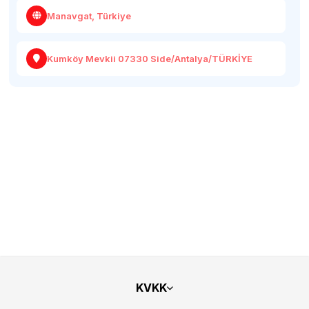
Manavgat, Türkiye
Kumköy Mevkii 07330 Side/Antalya/TÜRKİYE
KVKK