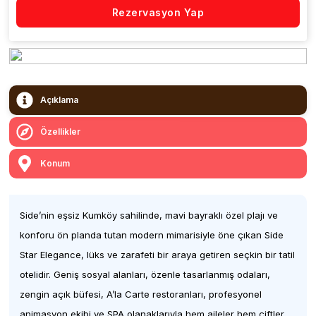
Rezervasyon Yap
Açıklama
Özellikler
Konum
Side’nin eşsiz Kumköy sahilinde, mavi bayraklı özel plajı ve
konforu ön planda tutan modern mimarisiyle öne çıkan Side
Star Elegance, lüks ve zarafeti bir araya getiren seçkin bir tatil
otelidir. Geniş sosyal alanları, özenle tasarlanmış odaları,
zengin açık büfesi, A’la Carte restoranları, profesyonel
animasyon ekibi ve SPA olanaklarıyla hem aileler hem çiftler