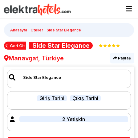
Anasayfa
Oteller
Side Star Elegance
Side Star Elegance
Geri Git
Manavgat, Türkiye
Paylaş
Giriş Tarihi
Çıkış Tarihi
2 Yetişkin