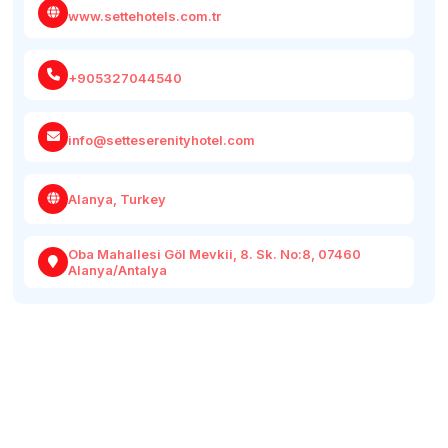
www.settehotels.com.tr
+905327044540
info@setteserenityhotel.com
Alanya, Turkey
Oba Mahallesi Göl Mevkii, 8. Sk. No:8, 07460
Alanya/Antalya