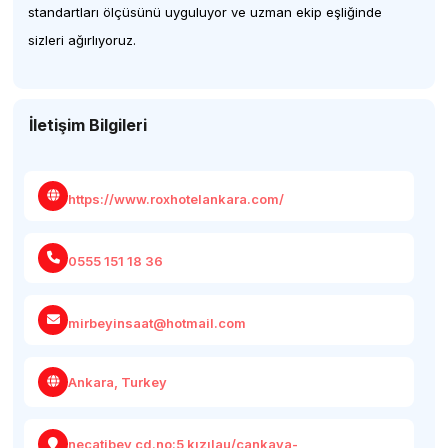
standartları ölçüsünü uyguluyor ve uzman ekip eşliğinde
sizleri ağırlıyoruz.
İletişim Bilgileri
https://www.roxhotelankara.com/
0555 151 18 36
mirbeyinsaat@hotmail.com
Ankara, Turkey
necatibey cd.no:5 kızılau/çankaya-