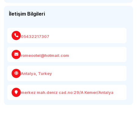
İletişim Bilgileri
05432217307
romeootel@hotmail.com
Antalya, Turkey
merkez mah.deniz cad.no:29/A Kemer/Antalya