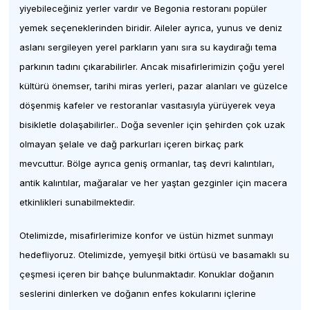
yiyebileceğiniz yerler vardır ve Begonia restoranı popüler
yemek seçeneklerinden biridir. Aileler ayrıca, yunus ve deniz
aslanı sergileyen yerel parkların yanı sıra su kaydırağı tema
parkının tadını çıkarabilirler. Ancak misafirlerimizin çoğu yerel
kültürü önemser, tarihi miras yerleri, pazar alanları ve güzelce
döşenmiş kafeler ve restoranlar vasıtasıyla yürüyerek veya
bisikletle dolaşabilirler.. Doğa sevenler için şehirden çok uzak
olmayan şelale ve dağ parkurları içeren birkaç park
mevcuttur. Bölge ayrıca geniş ormanlar, taş devri kalıntıları,
antik kalıntılar, mağaralar ve her yaştan gezginler için macera
etkinlikleri sunabilmektedir.
Otelimizde, misafirlerimize konfor ve üstün hizmet sunmayı
hedefliyoruz. Otelimizde, yemyeşil bitki örtüsü ve basamaklı su
çeşmesi içeren bir bahçe bulunmaktadır. Konuklar doğanın
seslerini dinlerken ve doğanın enfes kokularını içlerine