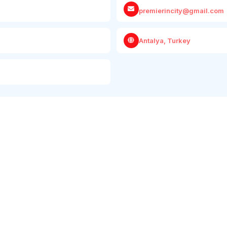
premierincity@gmail.com
Antalya, Turkey