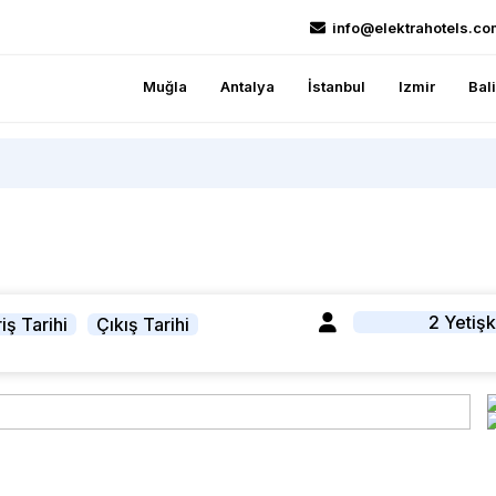
info@elektrahotels.co
Muğla
Antalya
İstanbul
Izmir
Bal
2 Yetişk
iş Tarihi
Çıkış Tarihi