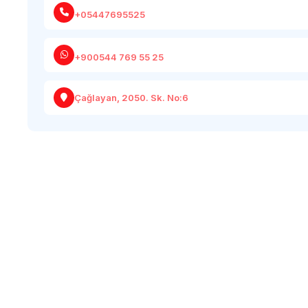
+05447695525
+900544 769 55 25
Çağlayan, 2050. Sk. No:6