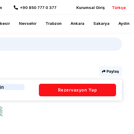
m
+90 850 777 0 377
Kurumsal Giriş
Türkçe
ikesir
Nevsehir
Trabzon
Ankara
Sakarya
Aydin
Paylaş
in
Rezervasyon Yap