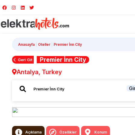
Anasayfa
Oteller
Premier İnn City
Premier İnn City
Geri Git
Antalya, Turkey
Gir
Açıklama
Özellikler
Konum