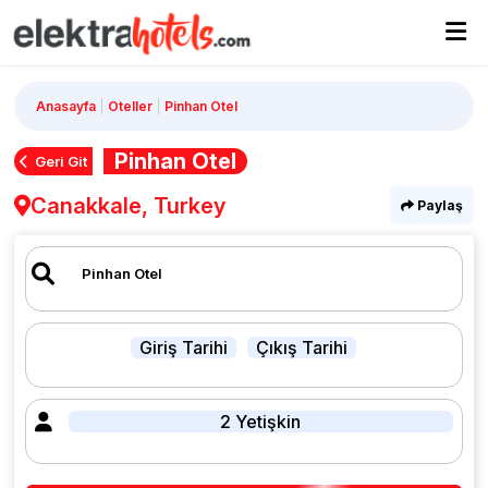
Anasayfa
Oteller
Pinhan Otel
Pinhan Otel
Geri Git
Canakkale, Turkey
Paylaş
Giriş Tarihi
Çıkış Tarihi
2 Yetişkin