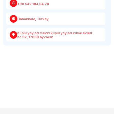
+90 542 184 04 20
Canakkale, Turkey
Küplü yayları mevki küplü yayları küme evleri
no 32, 17860 Ayvacık