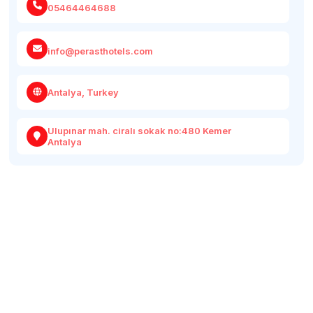
05464464688
info@perasthotels.com
Antalya, Turkey
Ulupınar mah. ciralı sokak no:480 Kemer
Antalya