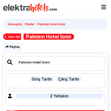
Anasayfa
Oteller
Palminn Hotel İzmir
Palminn Hotel İzmir
Geri Git
Paylaş
Giriş Tarihi
Çıkış Tarihi
2 Yetişkin