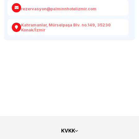
rezervasyon@palminnhotelizmir.com
Kahramanlar, Mürselpaşa Blv. no.149, 35230
Konak/İzmir
KVKK