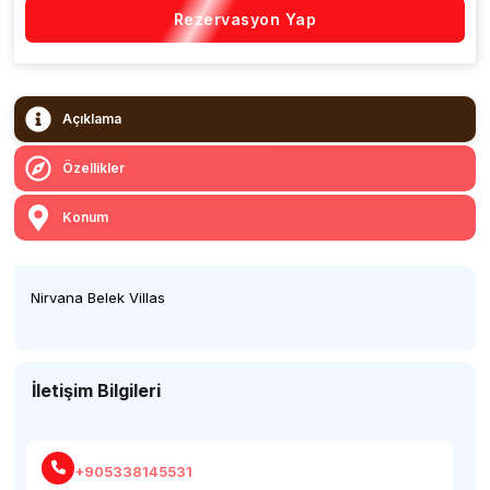
Rezervasyon Yap
Açıklama
Özellikler
Konum
Nirvana Belek Villas
İletişim Bilgileri
+905338145531