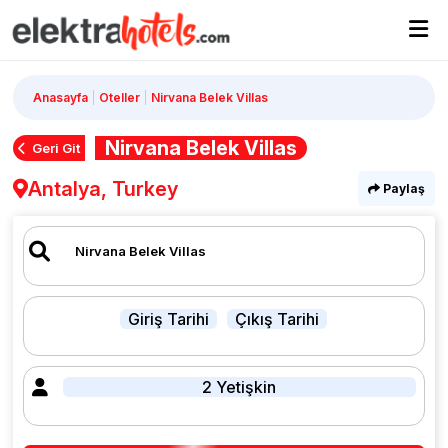
Anasayfa
Oteller
Nirvana Belek Villas
Nirvana Belek Villas
Geri Git
Antalya, Turkey
Paylaş
Giriş Tarihi
Çıkış Tarihi
2 Yetişkin