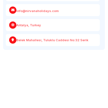
info@nirvanaholidays.com
Antalya, Turkey
Belek Mahallesi, Tuluklu Caddesi No:32 Serik