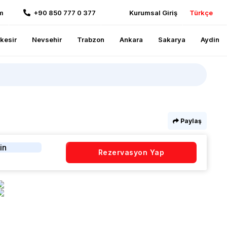
m
+90 850 777 0 377
Kurumsal Giriş
Türkçe
ikesir
Nevsehir
Trabzon
Ankara
Sakarya
Aydin
Paylaş
in
Rezervasyon Yap