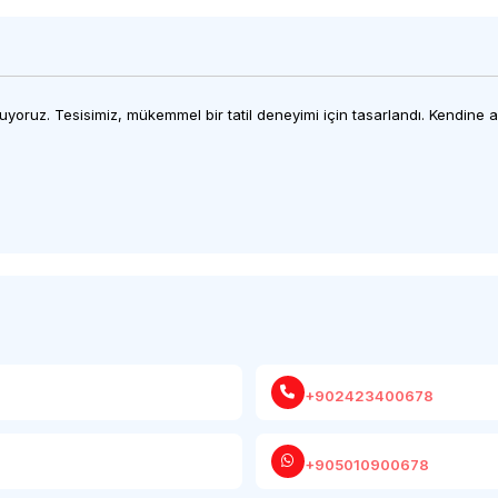
oruz. Tesisimiz, mükemmel bir tatil deneyimi için tasarlandı. Kendine ait ö
+902423400678
+905010900678