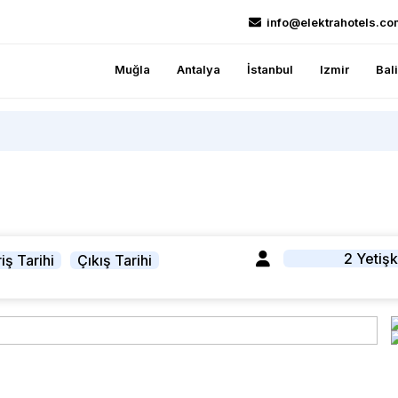
info@elektrahotels.co
Muğla
Antalya
İstanbul
Izmir
Bal
2 Yetişk
iş Tarihi
Çıkış Tarihi