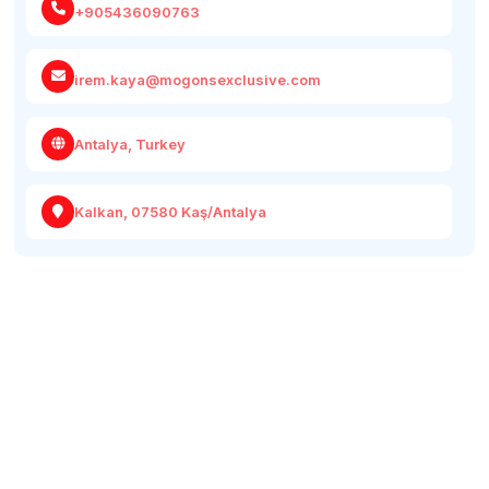
+905436090763
irem.kaya@mogonsexclusive.com
Antalya, Turkey
Kalkan, 07580 Kaş/Antalya