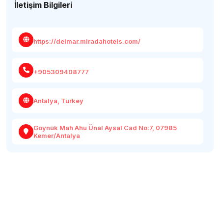
İletişim Bilgileri
https://delmar.miradahotels.com/
+905309408777
Antalya, Turkey
Göynük Mah Ahu Ünal Aysal Cad No:7, 07985
Kemer/Antalya