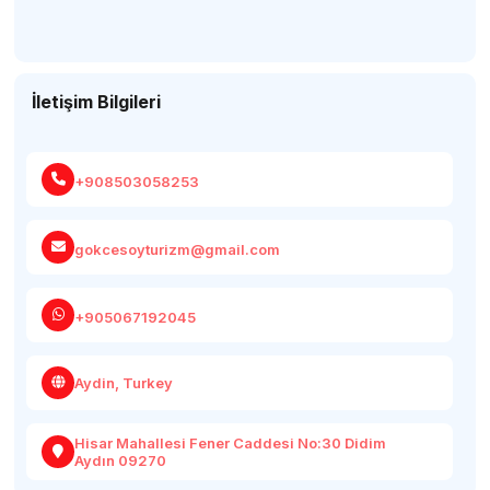
İletişim Bilgileri
+908503058253
gokcesoyturizm@gmail.com
+905067192045
Aydin, Turkey
Hisar Mahallesi Fener Caddesi No:30 Didim
Aydın 09270