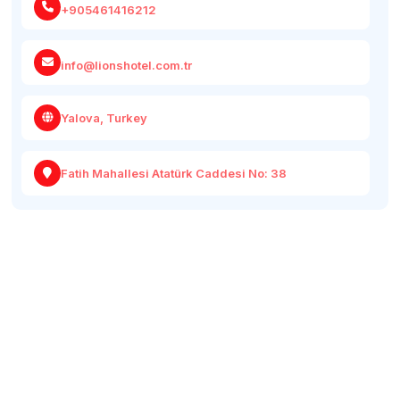
+905461416212
info@lionshotel.com.tr
Yalova, Turkey
Fatih Mahallesi Atatürk Caddesi No: 38