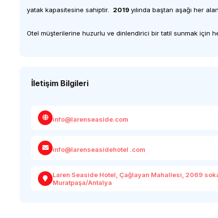
yatak kapasitesine sahiptir.
2019
yılında baştan aşağı her ala
Otel müşterilerine huzurlu ve dinlendirici bir tatil sunmak için 
İletişim Bilgileri
info@larenseaside.com
info@larenseasidehotel .com
Laren Seaside Hotel, Çağlayan Mahallesi, 2069 sokak
Muratpaşa/Antalya