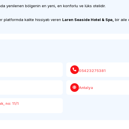
nda yenilenen bölgenin en yeni, en konforlu ve lüks otelidir.
her platformda kalite hissiyatı veren
Laren Seaside
Hotel & Spa,
bir aile 
05423275381
Antalya
, no: 11/1