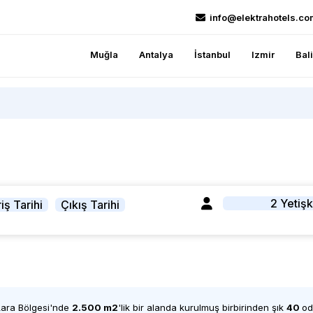
info@elektrahotels.co
Muğla
Antalya
İstanbul
Izmir
Bal
2 Yetişk
iş Tarihi
Çıkış Tarihi
Lara Bölgesi'nde
2.500 m2
'lik bir alanda kurulmuş birbirinden şık
40
od