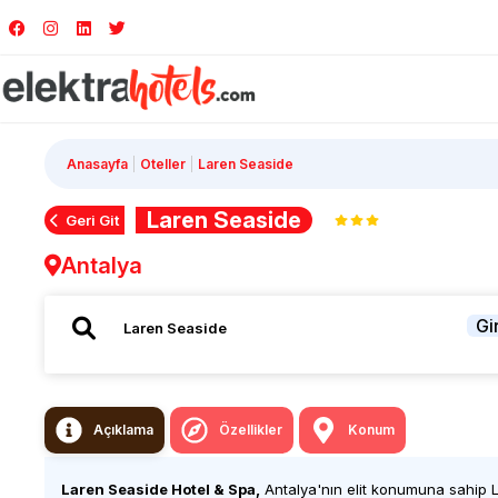
Anasayfa
Oteller
Laren Seaside
Laren Seaside
Geri Git
Antalya
Gir
Açıklama
Özellikler
Konum
Laren Seaside
Hotel & Spa,
Antalya'nın elit konumuna sahip 