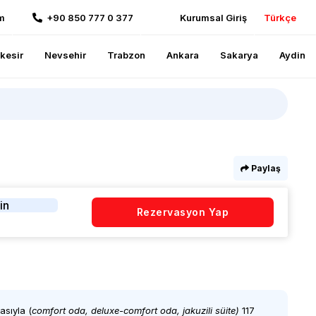
m
+90 850 777 0 377
Kurumsal Giriş
Türkçe
ikesir
Nevsehir
Trabzon
Ankara
Sakarya
Aydin
Paylaş
in
Rezervasyon Yap
asıyla (
comfort oda, deluxe-comfort oda, jakuzili süite)
117