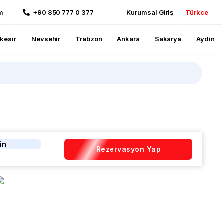
m
+90 850 777 0 377
Kurumsal Giriş
Türkçe
ikesir
Nevsehir
Trabzon
Ankara
Sakarya
Aydin
in
Rezervasyon Yap