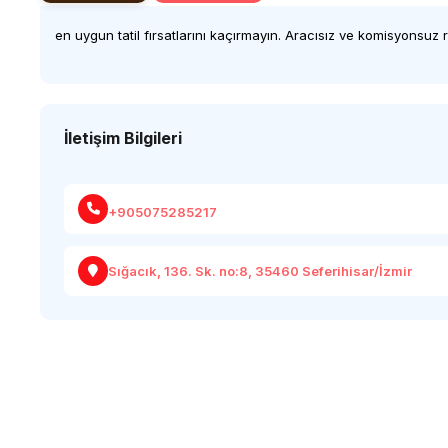
en uygun tatil fırsatlarını kaçırmayın. Aracısız ve komisyonsuz
İletişim Bilgileri
+905075285217
Sığacık, 136. Sk. no:8, 35460 Seferihisar/İzmir