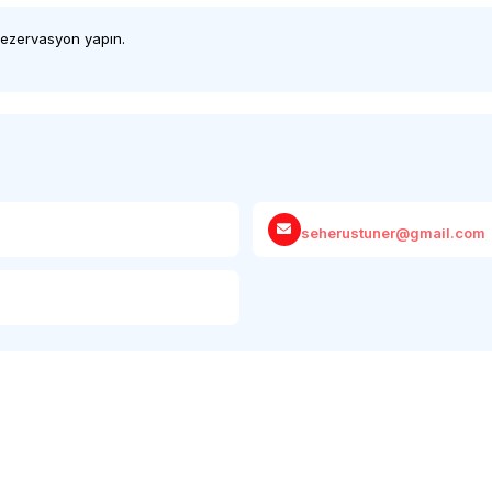
 rezervasyon yapın.
seherustuner@gmail.com