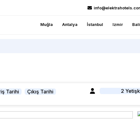
info@elektrahotels.co
Muğla
Antalya
İstanbul
Izmir
Bal
2 Yetişk
iş Tarihi
Çıkış Tarihi