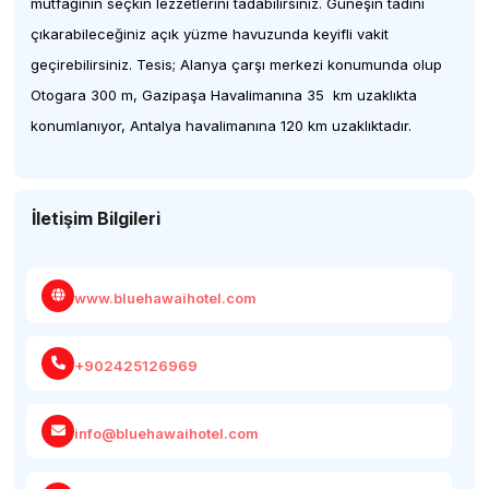
mutfağının seçkin lezzetlerini tadabilirsiniz. Güneşin tadını
çıkarabileceğiniz açık yüzme havuzunda keyifli vakit
geçirebilirsiniz. Tesis; Alanya çarşı merkezi konumunda olup
Otogara 300 m, Gazipaşa Havalimanına 35 km uzaklıkta
konumlanıyor, Antalya havalimanına 120 km uzaklıktadır.
İletişim Bilgileri
www.bluehawaihotel.com
+902425126969
info@bluehawaihotel.com