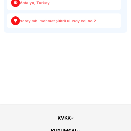
Antalya, Turkey
saray mh. mehmet şükrü ulusoy cd. no:2
KVKK
KURUMSAL