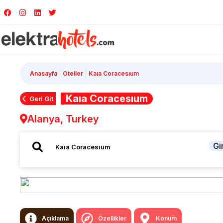
Anasayfa
Oteller
Kaıa Coracesıum
Kaıa Coracesıum
Geri Git
Alanya, Turkey
Gir
Açıklama
Özellikler
Konum