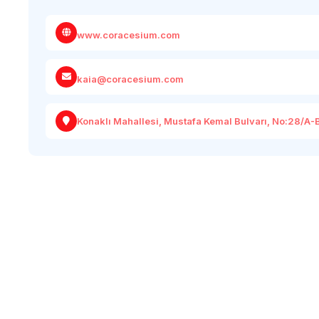
www.coracesium.com
kaia@coracesium.com
Konaklı Mahallesi, Mustafa Kemal Bulvarı, No:28/A-