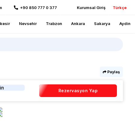
m
+90 850 777 0 377
Kurumsal Giriş
Türkçe
ikesir
Nevsehir
Trabzon
Ankara
Sakarya
Aydin
Paylaş
in
Rezervasyon Yap