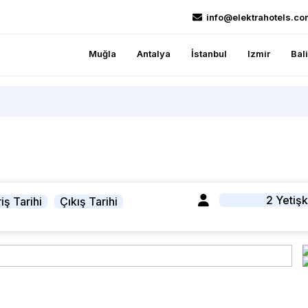
info@elektrahotels.co
Muğla
Antalya
İstanbul
Izmir
Bal
2 Yetişk
iş Tarihi
Çıkış Tarihi