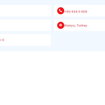
+90 444 0 508
Alanya, Turkey
B-C