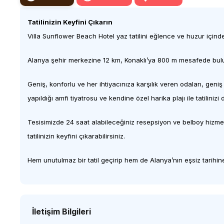
Tatilinizin Keyfini Çıkarın
Villa Sunflower Beach Hotel yaz tatilini eğlence ve huzur içinde
Alanya şehir merkezine 12 km, Konaklı’ya 800 m mesafede bulunan
Geniş, konforlu ve her ihtiyacınıza karşılık veren odaları, geni
yapıldığı amfi tiyatrosu ve kendine özel harika plajı ile tatiliniz
Tesisimizde 24 saat alabileceğiniz resepsiyon ve belboy hizmeti
tatilinizin keyfini çıkarabilirsiniz.
Hem unutulmaz bir tatil geçirip hem de Alanya’nın eşsiz tarihine
İletişim Bilgileri