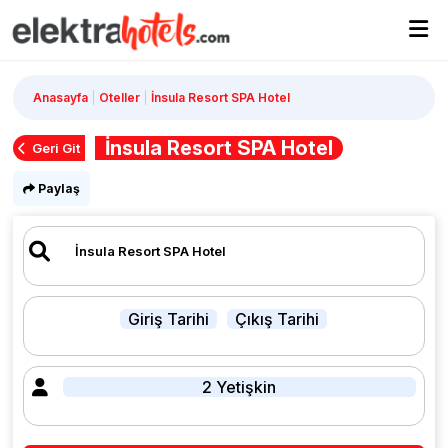
Anasayfa
Oteller
İnsula Resort SPA Hotel
İnsula Resort SPA Hotel
Geri Git
Paylaş
Giriş Tarihi
Çıkış Tarihi
2 Yetişkin