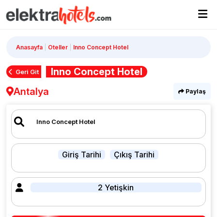
Anasayfa
Oteller
Inno Concept Hotel
Inno Concept Hotel
Geri Git
Antalya
Paylaş
Giriş Tarihi
Çıkış Tarihi
2 Yetişkin