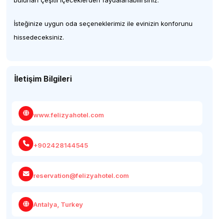
bulunan çeşitli içeceklerden faydalanabilirsiniz.
İsteğinize uygun oda seçeneklerimiz ile evinizin konforunu
hissedeceksiniz.
İletişim Bilgileri
www.felizyahotel.com
+902428144545
reservation@felizyahotel.com
Antalya, Turkey