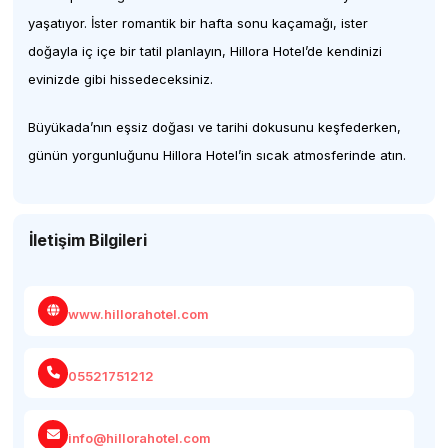
yaşatıyor. İster romantik bir hafta sonu kaçamağı, ister
doğayla iç içe bir tatil planlayın, Hillora Hotel’de kendinizi
evinizde gibi hissedeceksiniz.
Büyükada’nın eşsiz doğası ve tarihi dokusunu keşfederken,
günün yorgunluğunu Hillora Hotel’in sıcak atmosferinde atın.
İletişim Bilgileri
www.hillorahotel.com
05521751212
info@hillorahotel.com