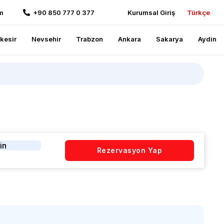
m
+90 850 777 0 377
Kurumsal Giriş
Türkçe
ikesir
Nevsehir
Trabzon
Ankara
Sakarya
Aydin
in
Rezervasyon Yap