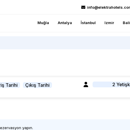
info@elektrahotels.co
Muğla
Antalya
İstanbul
Izmir
Bal
2 Yetişk
iş Tarihi
Çıkış Tarihi
 rezervasyon yapın.