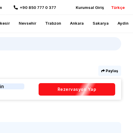
m
+90 850 777 0 377
Kurumsal Giriş
Türkçe
ikesir
Nevsehir
Trabzon
Ankara
Sakarya
Aydin
Paylaş
in
Rezervasyon Yap