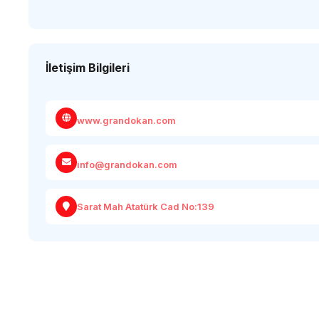
İletişim Bilgileri
www.grandokan.com
info@grandokan.com
Sarat Mah Atatürk Cad No:139