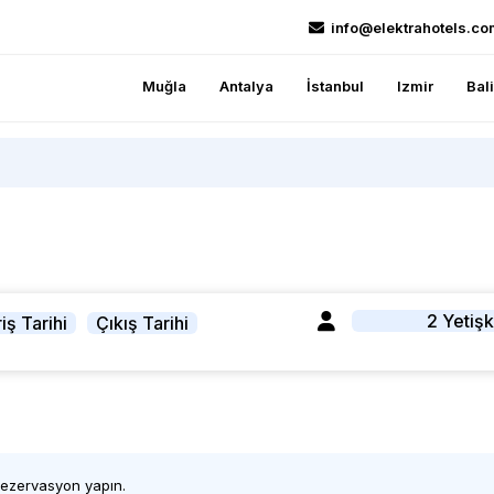
info@elektrahotels.co
Muğla
Antalya
İstanbul
Izmir
Bal
2 Yetişk
iş Tarihi
Çıkış Tarihi
 rezervasyon yapın.