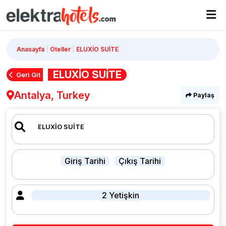
Anasayfa
Oteller
ELUXİO SUİTE
ELUXİO SUİTE
Geri Git
Antalya, Turkey
Paylaş
Giriş Tarihi
Çıkış Tarihi
2 Yetişkin