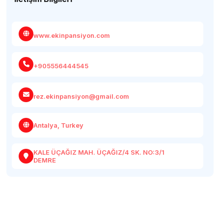
www.ekinpansiyon.com
+905556444545
rez.ekinpansiyon@gmail.com
Antalya, Turkey
KALE ÜÇAĞIZ MAH. ÜÇAĞIZ/4 SK. NO:3/1
DEMRE