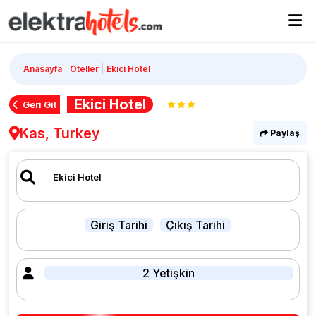
Anasayfa
Oteller
Ekici Hotel
Ekici Hotel
Geri Git
Kas, Turkey
Paylaş
Giriş Tarihi
Çıkış Tarihi
2 Yetişkin