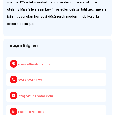
suiti ve 125 adet standart havuz ve deniz manzaralı odalı
otelimiz Misafirlerimizin keyifli ve eğlenceli bir tatil geçirmeleri
için ihtiyacı olan her şeyi düşünerek modern mobilyalarla
dekore edilmiştir.
İletişim Bilgileri
www.eflinahotel.com
02425245323
info@eflinahotel.com
+905307060079