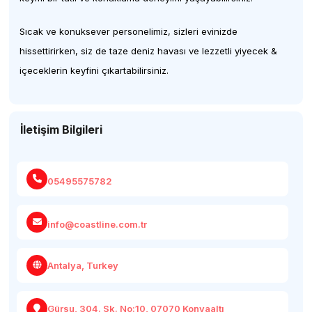
Sıcak ve konuksever personelimiz, sizleri evinizde
hissettirirken, siz de taze deniz havası ve lezzetli yiyecek &
içeceklerin keyfini çıkartabilirsiniz.
İletişim Bilgileri
05495575782
info@coastline.com.tr
Antalya, Turkey
Gürsu, 304. Sk. No:10, 07070 Konyaaltı