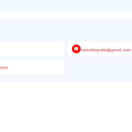
cemalbeyotel@gmail.com
talya