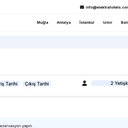
info@elektrahotels.co
Muğla
Antalya
İstanbul
Izmir
Bal
2 Yetişk
iş Tarihi
Çıkış Tarihi
 rezervasyon yapın.