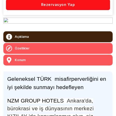
Rezervasyon Yap
Açıklama
Özellikler
Konum
Geleneksel TÜRK misafirperverli
ğ
ini en
iyi
ş
ekilde sunmay
ı
hedefleyen
NZM GROUP HOTELS
Ankara'da,
bürokrasi ve i
ş
d
ü
nyas
ı
n
ı
n merkezi