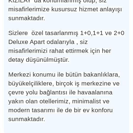
KIZILAY 'da konumlanmı
ş
olup, siz
misafirlerimize kusursuz hizmet anlayı
ş
ı
sunmaktadır.
Sizlere özel tasarlanmı
ş
1+0,1+1 ve 2+0
Deluxe Apart odalarıyla , siz
misafirlerimizi rahat ettirmek için her
detay dü
ş
ü
n
ü
lm
ü
ş
t
ü
r.
Merkezi konumu ile bütün bakanlıklara,
büyükelçiliklere, birçok i
ş
merkezine ve
ç
evre yolu ba
ğ
lant
ı
s
ı
ile havaalanına
yakın olan otellerimiz, minimalist ve
modern tasarımı ile de bir ev konforu
sunmaktadır.