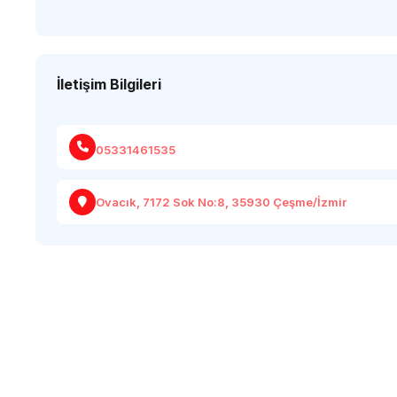
İletişim Bilgileri
05331461535
Ovacık, 7172 Sok No:8, 35930 Çeşme/İzmir