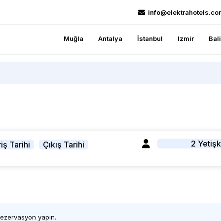
info@elektrahotels.co
Muğla
Antalya
İstanbul
Izmir
Bal
2 Yetişk
iş Tarihi
Çıkış Tarihi
 rezervasyon yapın.