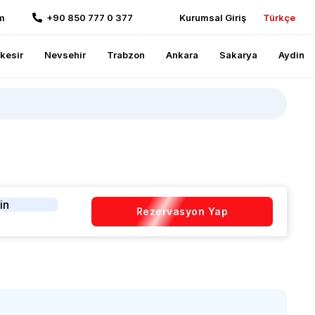
m
+90 850 777 0 377
Kurumsal Giriş
Türkçe
ikesir
Nevsehir
Trabzon
Ankara
Sakarya
Aydin
in
Rezervasyon Yap