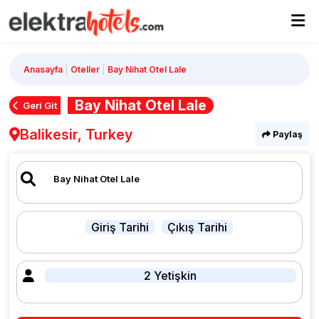
Anasayfa
Oteller
Bay Nihat Otel Lale
Bay Nihat Otel Lale
Geri Git
Balikesir, Turkey
Paylaş
Giriş Tarihi
Çıkış Tarihi
2 Yetişkin