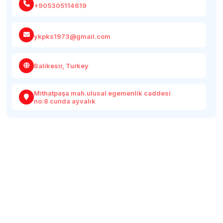
+905305114619
ykpks1973@gmail.com
Balikesir, Turkey
Mithatpaşa mah.ulusal egemenlik caddesi
no:8 cunda ayvalık