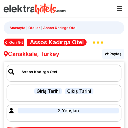
Anasayfa
Oteller
Assos Kadırga Otel
Assos Kadırga Otel
Geri Git
Canakkale, Turkey
Paylaş
Giriş Tarihi
Çıkış Tarihi
2 Yetişkin