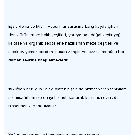
Eşsiz deniz ve Midilli Adası manzarasına karşı koyda çıkan
deniz ürünleri ve balık çeşitleri, yöreye has doğal zeytinyağı
ile taze ve organik sebzelerle hazırlanan meze çeşitleri ve
sıcak ev yemeklerinden oluşan zengin ve lezzetli menüsü her
damak zevkine hitap etmektedir.
1979’dan beri yılın 12 ayı aktif bir şekilde hizmet veren tesisimiz
siz misafirlerimize en iyi hizmeti sunarak kendinizi evinizde
hissetmenizi hedefliyoruz.
Yoğun ve yorucu iş temposunun yanında şehrin