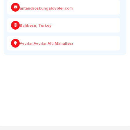
antandrosbungalovotel.com
Balikesir, Turkey
Avcılar,Avcılar Altı Mahallesi