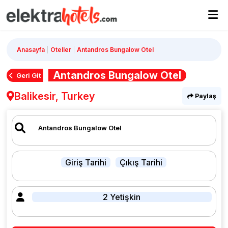
Anasayfa
Oteller
Antandros Bungalow Otel
Antandros Bungalow Otel
Geri Git
Balikesir, Turkey
Paylaş
Giriş Tarihi
Çıkış Tarihi
2 Yetişkin