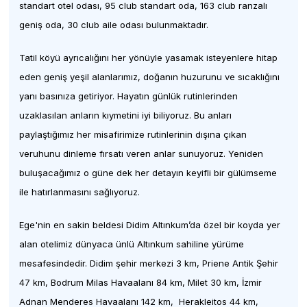
standart otel odası, 95 club standart oda, 163 club ranzalı
geniş oda, 30 club aile odası bulunmaktadır.
Tatil köyü ayrıcalığını her yönüyle yasamak isteyenlere hitap
eden geniş yeşil alanlarımız, doğanın huzurunu ve sıcaklığını
yanı basınıza getiriyor. Hayatın günlük rutinlerinden
uzaklasılan anların kıymetini iyi biliyoruz. Bu anları
paylaştığımız her misafirimize rutinlerinin dışına çıkan
veruhunu dinleme fırsatı veren anlar sunuyoruz. Yeniden
buluşacağımız o güne dek her detayın keyifli bir gülümseme
ile hatırlanmasını sağlıyoruz.
Ege'nin en sakin beldesi Didim Altınkum’da özel bir koyda yer
alan otelimiz dünyaca ünlü Altınkum sahiline yürüme
mesafesindedir. Didim şehir merkezi 3 km, Priene Antik Şehir
47 km, Bodrum Milas Havaalanı 84 km, Milet 30 km, İzmir
Adnan Menderes Havaalanı 142 km, Herakleitos 44 km,