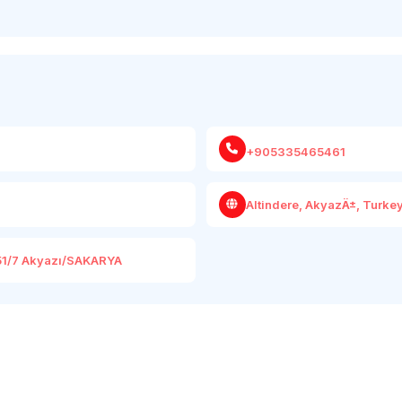
+905335465461
Altindere, AkyazÄ±, Turke
:51/7 Akyazı/SAKARYA