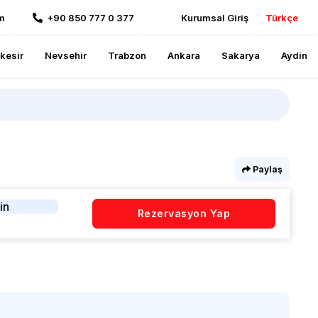
m
+90 850 777 0 377
Kurumsal Giriş
Türkçe
ikesir
Nevsehir
Trabzon
Ankara
Sakarya
Aydin
Paylaş
in
Rezervasyon Yap