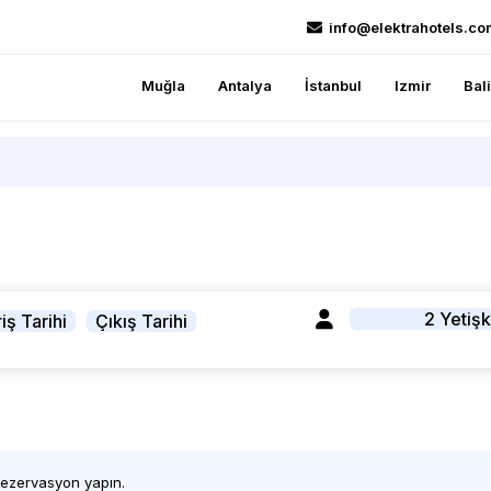
info@elektrahotels.co
Muğla
Antalya
İstanbul
Izmir
Bal
2 Yetişk
iş Tarihi
Çıkış Tarihi
 rezervasyon yapın.