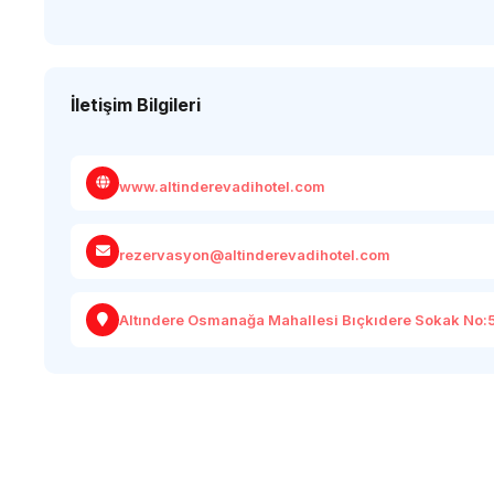
İletişim Bilgileri
www.altinderevadihotel.com
rezervasyon@altinderevadihotel.com
Altındere Osmanağa Mahallesi Bıçkıdere Sokak No