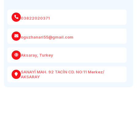
03822020371
oguzhanari55@gmail.com
Aksaray, Turkey
SANAYİ MAH. 92 TACİN CD. NO:11 Merkez/
AKSARAY