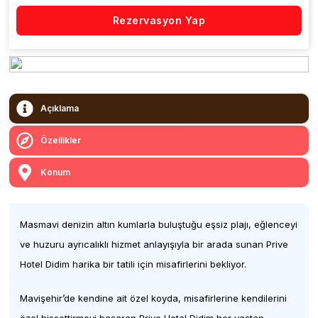
Rezervasyon Yap
Açıklama
Özellikler
Konum
Masmavi denizin altın kumlarla buluştuğu eşsiz plajı, eğlenceyi
ve huzuru ayrıcalıklı hizmet anlayışıyla bir arada sunan Prive
Hotel Didim harika bir tatili için misafirlerini bekliyor.
Mavişehir’de kendine ait özel koyda, misafirlerine kendilerini
özel hissettirmeyi başaran Prive Hotel Didim her yaştan