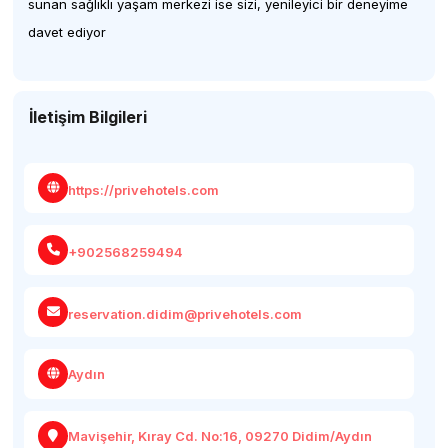
sunan sağlıklı yaşam merkezi ise sizi, yenileyici bir deneyime
davet ediyor
İletişim Bilgileri
https://privehotels.com
+902568259494
reservation.didim@privehotels.com
Aydın
Mavişehir, Kıray Cd. No:16, 09270 Didim/Aydın