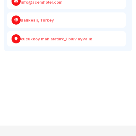
info@acemhotel.com
Balikesir, Turkey
küçükköy mah atatürk_1 bluv ayvalık